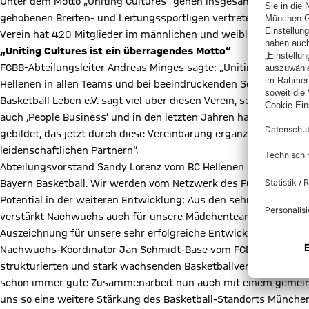
Unter dem Motto „Uniting Cultures“ gehen insgesamt 21 Mannscha
gehobenen Breiten- und Leitungssportligen vertreten. Die erste 
Verein hat 420 Mitglieder im männlichen und weiblichen Bereic
„Uniting Cultures ist ein überragendes Motto“
FCBB-Abteilungsleiter Andreas Minges sagte: „Uniting Cultures 
Hellenen in allen Teams und bei beeindruckenden Sozialprojekte
Basketball Leben e.V. sagt viel über diesen Verein, seine Mensch
auch ,People Business‘ und in den letzten Jahren hat sich groß
gebildet, das jetzt durch diese Vereinbarung ergänzt wird. Wir 
leidenschaftlichen Partnern“.
Abteilungsvorstand Sandy Lorenz vom BC Hellenen äußerte: „Wi
Bayern Basketball. Wir werden vom Netzwerk des FC Bayern Münc
Potential in der weiteren Entwicklung: Aus den sehr breit auf
verstärkt Nachwuchs auch für unsere Mädchenteams entwickeln k
Auszeichnung für unsere sehr erfolgreiche Entwicklung der letz
Nachwuchs-Koordinator Jan Schmidt-Bäse vom FCBB: „Die BC Hel
strukturierten und stark wachsenden Basketballverein im Groß
schon immer gute Zusammenarbeit nun auch mit einem gemeins
uns so eine weitere Stärkung des Basketball-Standorts München