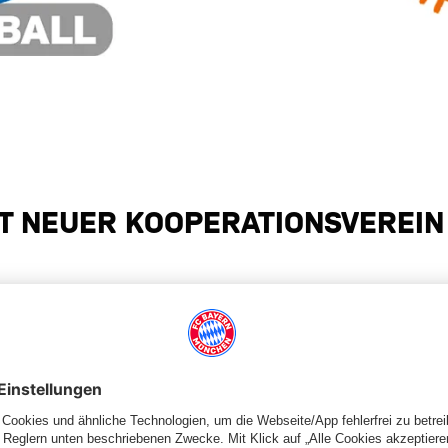
T NEUER KOOPERATIONSVEREIN
r-Meeting haben der FC Bayern München Basketball und der BC
ereich erarbeitet und vereinbart. Die Schwerpunkte der
ganisations- und Vereinsstruktur des BC Hellenen durch
erbildung der Jugendtrainer und Kampfrichter sowie die
l-Camps und Turnieren sein. Auch eine Zusammenarbeit bei den
 Bayern im Großraum München ist geplant.