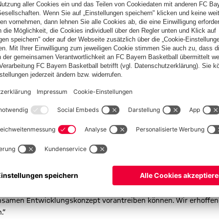
ften für den BC Hellenen an den Start. Die Teams sind in allen
Herren-Mannschaft spielt in der 2. Regionalliga Südost. Der
h.
ist ein überragendes Motto, das die Verantwortlichen beim BC
n seit Jahren leidenschaftlich leben. Die Gründung des Vereines
en und ihr Verständnis aus.“ Und weiter: „Basketball ist immer
es Vertrauen zwischen Trainern und Organisatoren beider Klubs
freuen uns auf eine inspirierende Zusammenarbeit mit tollen und
r freuen uns auf die künftige Zusammenarbeit mit dem FC
hen profitieren; in der Trainerausbildung sehen wir großes
gestellten Schularbeitsgemeinschaften des FCBB werden wir
önnen. In der offiziellen Kooperation sehen wir eine
ten Jahre.“
lenen stehen seit Jahren für einen sympathischen, gut
raum München. Wir freuen uns außerordentlich, dass wir unsere
amen Entwicklungskonzept vorantreiben können. Wir erhoffen
.“