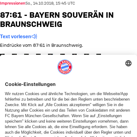
Impressionen
So., 14.10.2018, 15:45 UTC
87:61 - BAYERN SOUVERÄN IN
BRAUNSCHWEIG
Text vorlesen
Eindrücke vom 87:61 in Braunschweig.
Zeige in voller Größe
Zeige in voller Größe
Zeige in voller Größe
Zeige in voller Größe
Zeige in voller Größe
Zeige in voller Größe
Zeige in voller Größe
Zeige in voller Größe
Zeige in voller Größ
Diese Bildergalerie teilen
PARTNER