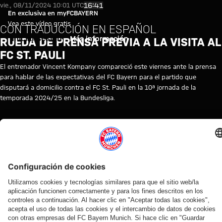
Vídeo: Rueda de prensa previa a 
Reproducir vídeo
16:41
vie., 08/11/2024 10:01 UTC
En exclusiva en myFCBAYERN
Vea este vídeo gratis
CON TRADUCCIÓN EN ESPAÑOL
Iniciar sesión
Más información
RUEDA DE PRENSA PREVIA A LA VISITA AL
FC ST. PAULI
El entrenador Vincent Kompany compareció este viernes ante la prensa
para hablar de las expectativas del FC Bayern para el partido que
disputará a domicilio contra el FC St. Pauli en la 10ª jornada de la
temporada 2024/25 en la Bundesliga.
TEMAS DE ESTE VÍDEO
RUEDA
FC
REPETICIÓN
BUNDESLIGA
VINCENT
ST.
MYFCBAYERN
DE
BAYERN
DE
KOMPANY
PAULI
PRENSA
TV
LA
RUEDA
DE
PRENSA
VÍDEOS RELACIONADOS
Vídeo
Vídeo
Vídeo
Vídeo
Vídeo
Vídeo
Vídeo
Vídeo
EN
VÍDEO
VÍDEO
EN
EN DIFERIDO
VÍDEO
VÍDEO
VÍDEO
DIFERIDO
DIFERIDO
Rueda
Jonas
Presentación
Ronda
Ronda con
Entrevistas