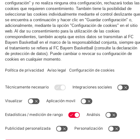
Colaborador
Jeju
ante el
el hotel
Kong
contra
Aston
del
el Jeju
Villa
equipo
SK
en Jeju
Museum
Allianz Arena
Prensa
Baloncesto
©
FC Bayern München AG
–
2026
Aviso legal
Política de privacidad
Condiciones de uso
Accesibilidad
Sistema de denuncia
Contacto
Ajustes de cookies