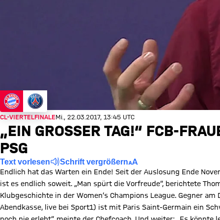
CL-VIERTELFINALE
Mi., 22.03.2017, 13:45 UTC
„EIN GROSSER TAG!“ FCB-FRAU
SG
Text vorlesen
Schrift vergrößern
Endlich hat das Warten ein Ende! Seit der Auslosung Ende Nove
ist es endlich soweit. „Man spürt die Vorfreude“, berichtete Th
Klubgeschichte in der Women’s Champions League. Gegner am Do
Abendkasse, live bei Sport1) ist mit Paris Saint-Germain ein S
noch nie erlebt“, meinte der Chefcoach. Und weiter: „Es könnte lei