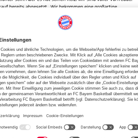
kauf bereits abgesetzt. „Wir bekommen eine großartige
 bekommen“, freute sich Wörle, der weiß, dass die Zuschauer am
en zwölften Mann ganz sicher brauchen. Diesen Faktor darf man
gie“ von den Rängen. „Man muss spüren, dass hinter einem eine
. Der Tabellenzweite der französischen Liga erreichte im letzten
zt wollen die Französinnen wieder ins Finale nach Cardiff. „PSG
ternational etwas erfahrener als wir, haben ein paar sehr große
 sagte Wörle.
ainer. „Aber Paris lebt vor allem von Einzelspielern. Die müssen
 unserem Team punkten können“, so Wörle, der am Donnerstag
. Nach dem Wolfsburg-Spiel am Sonntag verlängerte Angreiferin
 mussten die beiden Nachwuchsspielerinnen Verena Wieder und
n.