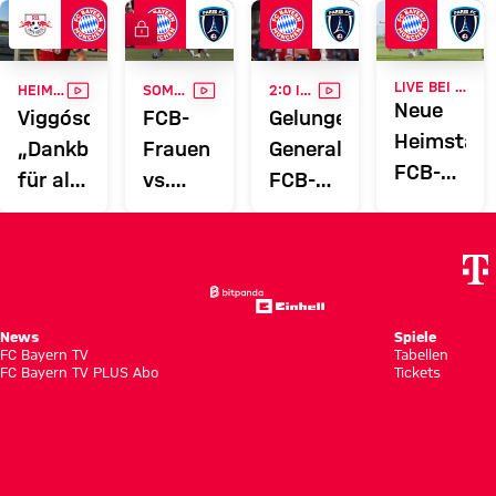
FC Bayern TV PLUS
VIDEO
VIDEO
VIDEO
LIVE BEI FC BAYERN TV PLUS
HEIMSPIEL IM SPORTPARK UNTERHACHING
SOMMERVORBEREITUNG
2:0 IM SPORTPARK UNTERHACHING
Neue
Viggósdóttir:
FCB-
Gelungene
Heimstätt
„Dankbar
Frauen
Generalprobe:
FCB-
für alle
vs.
FCB-
Frauen
Fans“
Paris
Frauen
empfange
FC in
feiern
Paris
voller
Sieg
FC in
Länge
gegen
Unterhach
Paris
News
Spiele
FC Bayern TV
Tabellen
FC
FC Bayern TV PLUS Abo
Tickets