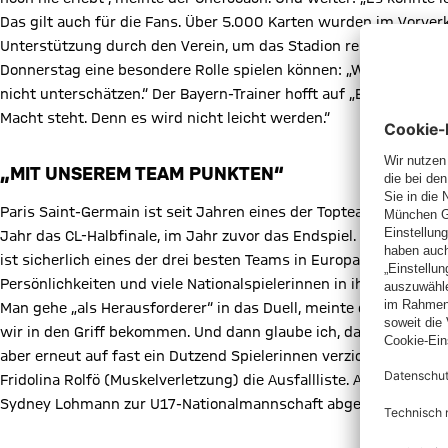
Das gilt auch für die Fans. Über 5.000 Karten wurden im Vorver
Unterstützung durch den Verein, um das Stadion relativ voll zu
Donnerstag eine besondere Rolle spielen können: „Wir werden d
nicht unterschätzen.“ Der Bayern-Trainer hofft auf „Extra-Ener
Macht steht. Denn es wird nicht leicht werden.“
„MIT UNSEREM TEAM PUNKTEN“
Paris Saint-Germain ist seit Jahren eines der Topteams in Europa
Jahr das CL-Halbfinale, im Jahr zuvor das Endspiel. Und auch jet
ist sicherlich eines der drei besten Teams in Europa. Sie sind in
Persönlichkeiten und viele Nationalspielerinnen in ihren Reihen“,
Man gehe „als Herausforderer“ in das Duell, meinte der Bayern-Tr
wir in den Griff bekommen. Und dann glaube ich, dass wir mit
aber erneut auf fast ein Dutzend Spielerinnen verzichten muss
Fridolina Rolfö (Muskelverletzung) die Ausfallliste. Außerdem
Sydney Lohmann zur U17-Nationalmannschaft abgestellt werde