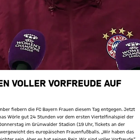
EN VOLLER VORFREUDE AUF P
mber fiebern die FC Bayern Frauen diesem Tag entgegen. Jetzt
omas Wörle gut 24 Stunden vor dem ersten Viertelfinalspiel der
nnerstag im Grünwalder Stadion (19 Uhr, Tickets an der
chwergewicht des europäischen Frauenfußballs. „Wir haben das
chter sein. Aber es hat seinen Reiz. Wir sind voller Vorfreude.“