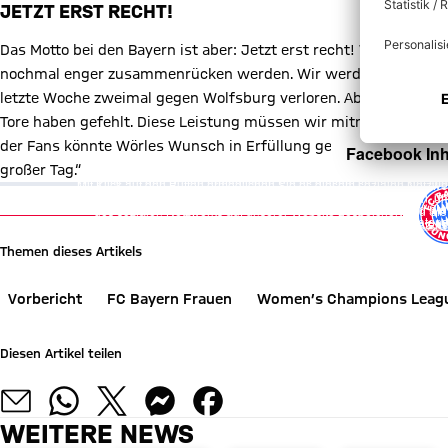
JETZT ERST RECHT!
Das Motto bei den Bayern ist aber: Jetzt erst recht! Wörle ist ü
nochmal enger zusammenrücken werden. Wir werden als Kollekti
letzte Woche zweimal gegen Wolfsburg verloren. Aber besonder
Tore haben gefehlt. Diese Leistung müssen wir mitnehmen und v
der Fans könnte Wörles Wunsch in Erfüllung gehen: „ein Ergebnis
Facebook Inh
Facebook Inh
großer Tag.“
Mit Klick auf den Button ermöglichen Sie es diesem sozialen Netzwerk
Mit Klick auf den Button ermöglichen Sie es diesem sozialen Netzwerk
Video abspielen
Vorher kann das soziale Netzwerk keine Daten über Sie erheben, um I
Vorher kann das soziale Netzwerk keine Daten über Sie erheben, um I
des sozialen Netzwerks auf unserer Website gespeichert und Sie 
des sozialen Netzwerks auf unserer Website gespeichert und Sie 
Details:
Datens
Details:
Datens
Themen dieses Artikels
Vorbericht
FC Bayern Frauen
Women’s Champions Leag
Diesen Artikel teilen
WEITERE NEWS