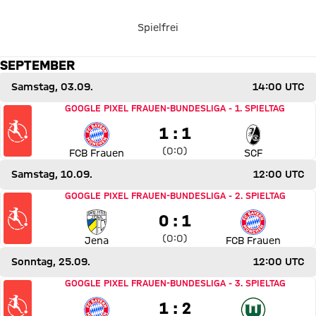
FRAUEN
Spielfrei
Zum Spielbericht
SEPTEMBER
Samstag, 03.09.
14:00 UTC
Spiel FC Bayern Frauen gegen SC Freiburg
GOOGLE PIXEL FRAUEN-BUNDESLIGA
-
1. SPIELTAG
1 zu 1
1 : 1
Zwischenergebnis:
0 zu 0 nach Erste Halbzeit
(
0:0
)
FCB Frauen
SCF
Samstag, 10.09.
12:00 UTC
Spiel Carl Zeiss Jena gegen FC Bayern Frauen
GOOGLE PIXEL FRAUEN-BUNDESLIGA
-
2. SPIELTAG
0 zu 1
0 : 1
Zwischenergebnis:
0 zu 0 nach Erste Halbzeit
(
0:0
)
Jena
FCB Frauen
Sonntag, 25.09.
12:00 UTC
Spiel FC Bayern Frauen gegen VfL Wolfsburg
GOOGLE PIXEL FRAUEN-BUNDESLIGA
-
3. SPIELTAG
1 zu 2
1 : 2