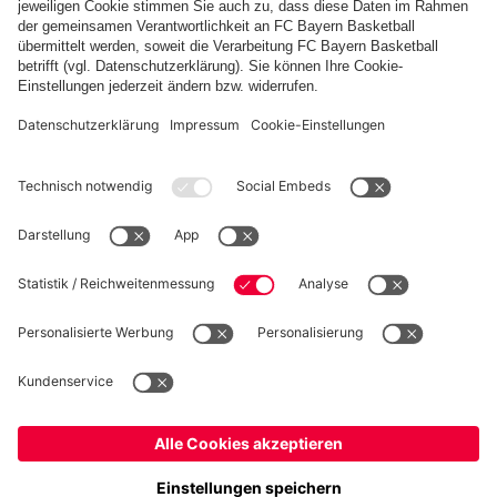
Spielfrei
PARTNER
fcbayern.com
Basketball
Allianz Arena
Media Center
Jobs
©
FC Bayern München AG
–
2026
Impressum
Datenschutz
Nutzungsbedingungen
Barrierefreiheit
Kinder- und Jugendschutz
Hinweisgebersystem
FAQ
Kontakt