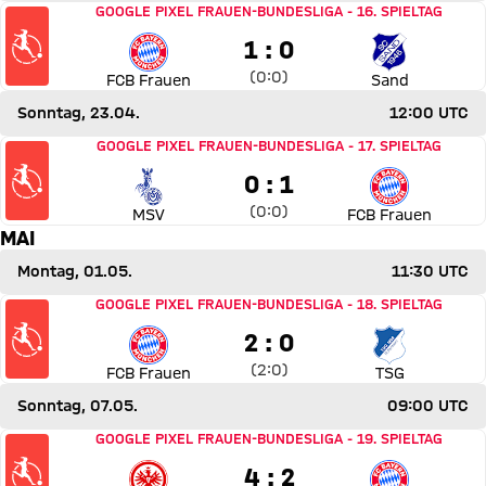
Spiel FC Bayern Frauen gegen SC Sand
GOOGLE PIXEL FRAUEN-BUNDESLIGA
-
16. SPIELTAG
1 zu 0
1 : 0
Zwischenergebnis:
0 zu 0 nach Erste Halbzeit
(
0:0
)
FCB Frauen
Sand
Sonntag, 23.04.
12:00 UTC
Spiel MSV Duisburg gegen FC Bayern Frauen
GOOGLE PIXEL FRAUEN-BUNDESLIGA
-
17. SPIELTAG
0 zu 1
0 : 1
Zwischenergebnis:
0 zu 0 nach Erste Halbzeit
(
0:0
)
MSV
FCB Frauen
MAI
Montag, 01.05.
11:30 UTC
Spiel FC Bayern Frauen gegen TSG Hoffenheim
GOOGLE PIXEL FRAUEN-BUNDESLIGA
-
18. SPIELTAG
2 zu 0
2 : 0
Zwischenergebnis:
2 zu 0 nach Erste Halbzeit
(
2:0
)
FCB Frauen
TSG
Sonntag, 07.05.
09:00 UTC
Spiel Eintracht Frankfurt gegen FC Bayern Frauen
GOOGLE PIXEL FRAUEN-BUNDESLIGA
-
19. SPIELTAG
4 zu 2
4 : 2