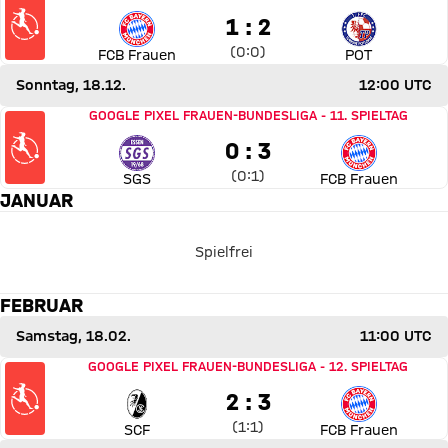
1 zu 2
1 : 2
Zwischenergebnis:
0 zu 0 nach Erste Halbzeit
(
0:0
)
FCB Frauen
POT
Sonntag, 18.12.
12:00 UTC
Spiel SGS Essen gegen FC Bayern Frauen
GOOGLE PIXEL FRAUEN-BUNDESLIGA
-
11. SPIELTAG
0 zu 3
0 : 3
Zwischenergebnis:
0 zu 1 nach Erste Halbzeit
(
0:1
)
SGS
FCB Frauen
JANUAR
Spielfrei
FEBRUAR
Samstag, 18.02.
11:00 UTC
Spiel SC Freiburg gegen FC Bayern Frauen
GOOGLE PIXEL FRAUEN-BUNDESLIGA
-
12. SPIELTAG
2 zu 3
2 : 3
Zwischenergebnis:
1 zu 1 nach Erste Halbzeit
(
1:1
)
SCF
FCB Frauen