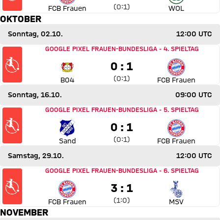
Zwischenergebnis:
0 zu 1 nach Erste Halbzeit
(
0:1
)
FCB Frauen
WOL
OKTOBER
Sonntag, 02.10.
12:00 UTC
Spiel Bayer 04 Leverkusen gegen FC Bayern Frauen
GOOGLE PIXEL FRAUEN-BUNDESLIGA
-
4. SPIELTAG
0 zu 1
0 : 1
Zwischenergebnis:
0 zu 1 nach Erste Halbzeit
(
0:1
)
B04
FCB Frauen
Sonntag, 16.10.
09:00 UTC
Spiel SC Sand gegen FC Bayern Frauen
GOOGLE PIXEL FRAUEN-BUNDESLIGA
-
5. SPIELTAG
0 zu 1
0 : 1
Zwischenergebnis:
0 zu 1 nach Erste Halbzeit
(
0:1
)
Sand
FCB Frauen
Samstag, 29.10.
12:00 UTC
Spiel FC Bayern Frauen gegen MSV Duisburg
GOOGLE PIXEL FRAUEN-BUNDESLIGA
-
6. SPIELTAG
3 zu 1
3 : 1
Zwischenergebnis:
1 zu 0 nach Erste Halbzeit
(
1:0
)
FCB Frauen
MSV
NOVEMBER