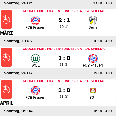
Sonntag, 26.02.
13:00 UTC
Spiel FC Bayern Frauen gegen Carl Zeiss Jena
GOOGLE PIXEL FRAUEN-BUNDESLIGA
-
13. SPIELTAG
2 zu 1
2 : 1
Zwischenergebnis:
0 zu 1 nach Erste Halbzeit
(
0:1
)
FCB Frauen
Jena
MÄRZ
Sonntag, 19.03.
16:00 UTC
Spiel VfL Wolfsburg gegen FC Bayern Frauen
GOOGLE PIXEL FRAUEN-BUNDESLIGA
-
14. SPIELTAG
2 zu 0
2 : 0
Zwischenergebnis:
1 zu 0 nach Erste Halbzeit
(
1:0
)
WOL
FCB Frauen
Sonntag, 26.03.
12:00 UTC
Spiel FC Bayern Frauen gegen Bayer 04 Leverkusen
GOOGLE PIXEL FRAUEN-BUNDESLIGA
-
15. SPIELTAG
1 zu 0
1 : 0
Zwischenergebnis:
1 zu 0 nach Erste Halbzeit
(
1:0
)
FCB Frauen
B04
APRIL
Sonntag, 02.04.
15:00 UTC