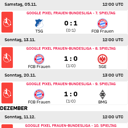
Samstag, 05.11.
12:00 UTC
Spiel TSG Hoffenheim gegen FC Bayern Frauen
GOOGLE PIXEL FRAUEN-BUNDESLIGA
-
7. SPIELTAG
0 zu 1
0 : 1
Zwischenergebnis:
0 zu 1 nach Erste Halbzeit
(
0:1
)
TSG
FCB Frauen
Sonntag, 13.11.
12:00 UTC
Spiel FC Bayern Frauen gegen Eintracht Frankfurt
GOOGLE PIXEL FRAUEN-BUNDESLIGA
-
8. SPIELTAG
1 zu 0
1 : 0
Zwischenergebnis:
1 zu 0 nach Erste Halbzeit
(
1:0
)
FCB Frauen
SGE
Sonntag, 20.11.
13:00 UTC
Spiel FC Bayern Frauen gegen Borussia Mönchengladbac
GOOGLE PIXEL FRAUEN-BUNDESLIGA
-
9. SPIELTAG
1 zu 0
1 : 0
Zwischenergebnis:
1 zu 0 nach Erste Halbzeit
(
1:0
)
FCB Frauen
BMG
DEZEMBER
Sonntag, 11.12.
12:00 UTC
Spiel FC Bayern Frauen gegen Turbine Potsdam
GOOGLE PIXEL FRAUEN-BUNDESLIGA
-
10. SPIELTAG