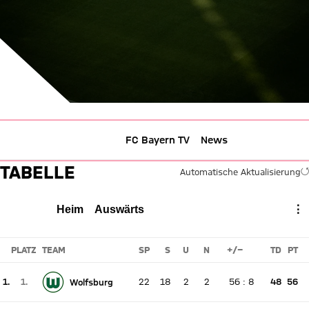
Sonntag, 18. Februar 2018, 13:00 UTC
So., 18.02.2018, 13:00 UTC
Google Pixel Frauen-Bundesliga
12. Spieltag
Stadion an der Grünwalder Straße - München
Tabelle
FC Bayern TV
News
Tabelle: Google Pixel Frauen-B
TABELLE
Automatische Aktualisierung
Gesamt
Heim
Auswärts
⋮
PLATZ
TEAM
SP
S
U
N
+/-
TD
PT
FC Bayern Frauen gegen SGS Essen
1.
1.
22
18
2
2
56
:
8
48
56
Wolfsburg
2 zu 1
2 : 1
Es findet kein Spiel statt
Aktuell Platz 1, letzte Woche Platz 1
0 zu 1 nach Erste Halbzeit
Zwischenergebnis:
(
0:1
)
FCB
SGS