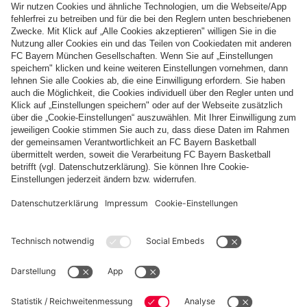
10.
10.
22
3
5
14
26
:
59
-33
14
Bremen
Es findet kein Spiel statt
Aktuell Platz 10, letzte Woche Platz 10
11.
12.
22
3
2
17
8
:
78
-70
11
Köln
Es findet kein Spiel statt
Aktuell Platz 11, letzte Woche Platz 12
12.
11.
22
2
4
16
12
:
56
-44
10
Jena
Es findet kein Spiel statt
Aktuell Platz 12, letzte Woche Platz 11
Durch die erste Linie sind die Champions League Plätze gekennzeichnet.
Durch die zweite Linie werden die Abstiegsplätze markiert.
PARTNER