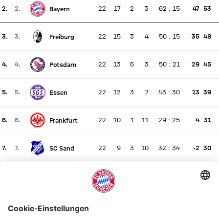
FRAUEN
2.
2.
22
17
2
3
62
:
15
47
53
Bayern
Es findet kein Spiel statt
Aktuell Platz 2, letzte Woche Platz 2
Zum Spielbericht
3.
3.
22
15
3
4
50
:
15
35
48
Freiburg
Es findet kein Spiel statt
Aktuell Platz 3, letzte Woche Platz 3
4.
4.
22
13
6
3
50
:
21
29
45
Potsdam
Es findet kein Spiel statt
Aktuell Platz 4, letzte Woche Platz 4
5.
5.
22
12
3
7
43
:
30
13
39
Essen
Es findet kein Spiel statt
Aktuell Platz 5, letzte Woche Platz 5
6.
6.
22
10
1
11
29
:
25
4
31
Frankfurt
Es findet kein Spiel statt
Aktuell Platz 6, letzte Woche Platz 6
7.
7.
22
9
3
10
32
:
34
-2
30
SC Sand
Es findet kein Spiel statt
Aktuell Platz 7, letzte Woche Platz 7
8.
8.
22
8
1
13
22
:
32
-10
25
Hoffenheim
Es findet kein Spiel statt
Aktuell Platz 8, letzte Woche Platz 8
9.
9.
22
6
0
16
16
:
33
-17
18
Duisburg
Es findet kein Spiel statt
Aktuell Platz 9, letzte Woche Platz 9