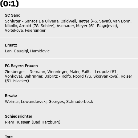
(0:1)
SC Sand
Schlüter - Santos De Oliveira, Caldwell, Tietge (45. Savin), van Bonn,
Nikolic, Arnold (78. Schlee), Aschauer, Meyer (61. Blagojevic),
Vojtekova, Feiersinger
Ersatz
Lan, Gaugigl, Hamidovic
FC Bayern Frauen
Zinsberger – Demann, Wenninger, Maier, Faißt - Leupolz (81.
Vonkova), Behringer, Däbritz - Rolfö, Roord (73. Skorvankova), Rolser
(61. Islacker)
Ersatz
Weimar, Lewandowski, Georges, Schnaderbeck
Schiedsrichter
Riem Hussein (Bad Harzburg)
Tore