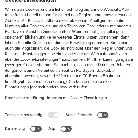
10.
10.
22
5
3
14
21
:
53
-32
18
SC Sand
Es findet kein Spiel statt
Aktuell Platz 10, letzte Woche Platz 10
11.
11.
22
3
5
14
16
:
52
-36
14
Meppen
Es findet kein Spiel statt
Aktuell Platz 11, letzte Woche Platz 11
12.
12.
22
1
4
17
15
:
61
-46
7
Duisburg
Es findet kein Spiel statt
Aktuell Platz 12, letzte Woche Platz 12
Durch die erste Linie ist der Platz für die Champions-League
Gruppenphase gekennzeichnet, durch die zweite die Plätze für die CL-
Qualifikation. Durch die dritte Linie werden die Abstiegsplätze markiert.
PARTNER