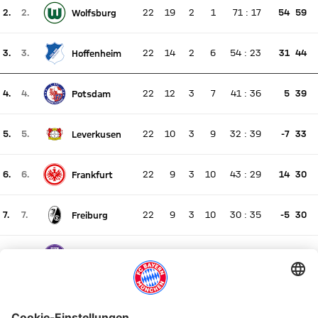
FRAUEN
2.
2.
22
19
2
1
71
:
17
54
59
Wolfsburg
Es findet kein Spiel statt
Aktuell Platz 2, letzte Woche Platz 2
Zum Spielbericht
3.
3.
22
14
2
6
54
:
23
31
44
Hoffenheim
Es findet kein Spiel statt
Aktuell Platz 3, letzte Woche Platz 3
4.
4.
22
12
3
7
41
:
36
5
39
Potsdam
Es findet kein Spiel statt
Aktuell Platz 4, letzte Woche Platz 4
5.
5.
22
10
3
9
32
:
39
-7
33
Leverkusen
Es findet kein Spiel statt
Aktuell Platz 5, letzte Woche Platz 5
6.
6.
22
9
3
10
43
:
29
14
30
Frankfurt
Es findet kein Spiel statt
Aktuell Platz 6, letzte Woche Platz 6
7.
7.
22
9
3
10
30
:
35
-5
30
Freiburg
Es findet kein Spiel statt
Aktuell Platz 7, letzte Woche Platz 7
8.
8.
22
7
4
11
30
:
37
-7
25
Essen
Es findet kein Spiel statt
Aktuell Platz 8, letzte Woche Platz 8
9.
9.
22
6
1
15
23
:
67
-44
19
Bremen
Es findet kein Spiel statt
Aktuell Platz 9, letzte Woche Platz 9