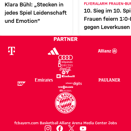
FRAUEN
FLYERALARM FRAUEN-BU
Klara Bühl: „Stecken in
10. Sieg im 10. Spi
jedes Spiel Leidenschaft
Frauen feiern 1:0-
Zum Spielbericht
und Emotion“
gegen Leverkusen
PARTNER
fcbayern.com
Basketball
Allianz Arena
Media Center
Jobs