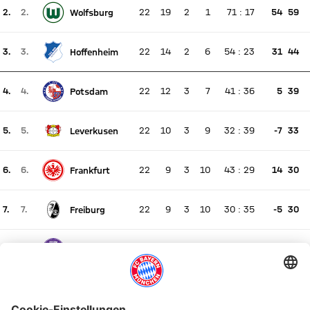
FRAUEN
2.
2.
22
19
2
1
71
:
17
54
59
Wolfsburg
Es findet kein Spiel statt
Aktuell Platz 2, letzte Woche Platz 2
Zum Spielbericht
3.
3.
22
14
2
6
54
:
23
31
44
Hoffenheim
Es findet kein Spiel statt
Aktuell Platz 3, letzte Woche Platz 3
4.
4.
22
12
3
7
41
:
36
5
39
Potsdam
Es findet kein Spiel statt
Aktuell Platz 4, letzte Woche Platz 4
5.
5.
22
10
3
9
32
:
39
-7
33
Leverkusen
Es findet kein Spiel statt
Aktuell Platz 5, letzte Woche Platz 5
6.
6.
22
9
3
10
43
:
29
14
30
Frankfurt
Es findet kein Spiel statt
Aktuell Platz 6, letzte Woche Platz 6
7.
7.
22
9
3
10
30
:
35
-5
30
Freiburg
Es findet kein Spiel statt
Aktuell Platz 7, letzte Woche Platz 7
8.
8.
22
7
4
11
30
:
37
-7
25
Essen
Es findet kein Spiel statt
Aktuell Platz 8, letzte Woche Platz 8
9.
9.
22
6
1
15
23
:
67
-44
19
Bremen
Es findet kein Spiel statt
Aktuell Platz 9, letzte Woche Platz 9