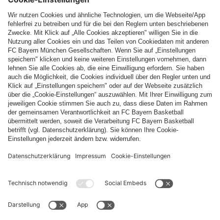
10.
10.
22
5
3
14
21
:
53
-32
18
SC Sand
Es findet kein Spiel statt
Aktuell Platz 10, letzte Woche Platz 10
11.
11.
22
3
5
14
16
:
52
-36
14
Meppen
Es findet kein Spiel statt
Aktuell Platz 11, letzte Woche Platz 11
12.
12.
22
1
4
17
15
:
61
-46
7
Duisburg
Es findet kein Spiel statt
Aktuell Platz 12, letzte Woche Platz 12
Durch die erste Linie ist der Platz für die Champions-League
Gruppenphase gekennzeichnet, durch die zweite die Plätze für die CL-
Qualifikation. Durch die dritte Linie werden die Abstiegsplätze markiert.
PARTNER