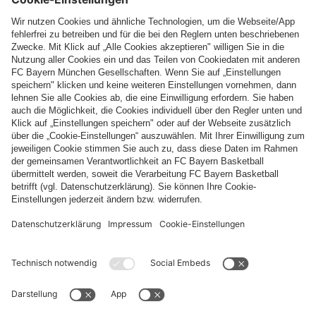
10.
10.
22
5
3
14
21
:
53
-32
18
SC Sand
Es findet kein Spiel statt
Aktuell Platz 10, letzte Woche Platz 10
11.
11.
22
3
5
14
16
:
52
-36
14
Meppen
Es findet kein Spiel statt
Aktuell Platz 11, letzte Woche Platz 11
12.
12.
22
1
4
17
15
:
61
-46
7
Duisburg
Es findet kein Spiel statt
Aktuell Platz 12, letzte Woche Platz 12
Durch die erste Linie ist der Platz für die Champions-League
Gruppenphase gekennzeichnet, durch die zweite die Plätze für die CL-
Qualifikation. Durch die dritte Linie werden die Abstiegsplätze markiert.
PARTNER