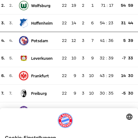
FRAUEN
2.
2.
22
19
2
1
71
:
17
54
59
Wolfsburg
Es findet kein Spiel statt
Aktuell Platz 2, letzte Woche Platz 2
Zum Spielbericht
3.
3.
22
14
2
6
54
:
23
31
44
Hoffenheim
Es findet kein Spiel statt
Aktuell Platz 3, letzte Woche Platz 3
4.
4.
22
12
3
7
41
:
36
5
39
Potsdam
Es findet kein Spiel statt
Aktuell Platz 4, letzte Woche Platz 4
5.
5.
22
10
3
9
32
:
39
-7
33
Leverkusen
Es findet kein Spiel statt
Aktuell Platz 5, letzte Woche Platz 5
6.
6.
22
9
3
10
43
:
29
14
30
Frankfurt
Es findet kein Spiel statt
Aktuell Platz 6, letzte Woche Platz 6
7.
7.
22
9
3
10
30
:
35
-5
30
Freiburg
Es findet kein Spiel statt
Aktuell Platz 7, letzte Woche Platz 7
8.
8.
22
7
4
11
30
:
37
-7
25
Essen
Es findet kein Spiel statt
Aktuell Platz 8, letzte Woche Platz 8
9.
9.
22
6
1
15
23
:
67
-44
19
Bremen
Es findet kein Spiel statt
Aktuell Platz 9, letzte Woche Platz 9