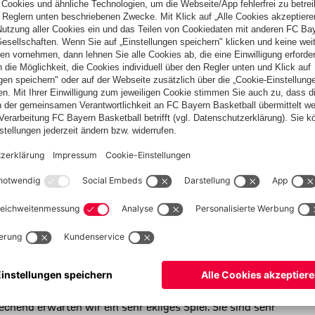
en
Linda Dallmann
(Syndesmosebandriss),
Giulia
weiterhin nicht zur Verfügung. Zudem fällt
Tainara
aufgrund
 das Gleiche, wie die gesamte Saison: Wir müssen rausgehen,
nchen haben sie es uns sehr schwer gemacht und uns vor
hen und unser Potenzial abrufen. Wenn uns das gelingt,
tten sie Probleme, aber jetzt liefern sie konstant eine sehr gute
hend erwarten wir ein sehr ekliges Spiel. Sie sind sehr