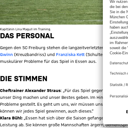
Kapitänin Lina Magull im Training.
DAS PERSONAL
Gegen den SC Freiburg stehen die langzeitverletzten Spielerinn
Gwinn
(Kreuzbandriss) und
Franziska Kett
(Schulterverletzung) 
muskulärer Probleme für das Spiel in Essen aus.
DIE STIMMEN
Cheftrainer Alexander Straus
: „Für das Spiel gegen Essen gilt
unser Ding machen und unser Bestes geben. Im Hinspiel in Mü
Probleme gestellt. Es geht um uns, wir müssen unseren Job mac
können wir jedes Spiel gewinnen, auch dieses.“
Klara Bühl:
„Essen hat sich über die Saison gefangen, anfangs ha
Leistung ab. Sie können große Mannschaften ärgern, dementsprec