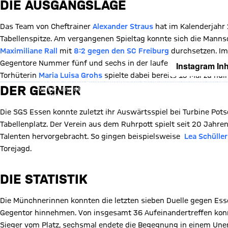
DIE AUSGANGSLAGE
Das Team von Cheftrainer
Alexander Straus
hat im Kalenderjahr
Tabellenspitze. Am vergangenen Spieltag konnte sich die Mann
Maximiliane Rall
mit
8:2 gegen den SC Freiburg
durchsetzen. Im
Gegentore Nummer fünf und sechs in der laufenden Saison hinne
Instagram Inh
Torhüterin
Maria Luisa Grohs
spielte dabei bereits 13 Mal zu null
Mit Klick auf den Button ermöglichen Sie es diesem sozialen Netzwerk
DER GEGNER
Vorher kann das soziale Netzwerk keine Daten über Sie erheben, um I
des sozialen Netzwerks auf unserer Website gespeichert und Sie 
Details:
Datens
Die SGS Essen konnte zuletzt ihr Auswärtsspiel bei Turbine Pot
Tabellenplatz. Der Verein aus dem Ruhrpott spielt seit 20 Jahren
Talenten hervorgebracht. So gingen beispielsweise
Lea Schüller
Torejagd.
DIE STATISTIK
Die Münchnerinnen konnten die letzten sieben Duelle gegen Ess
Gegentor hinnehmen. Von insgesamt 36 Aufeinandertreffen konn
Sieger vom Platz, sechsmal endete die Begegnung in einem Un