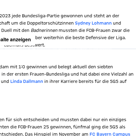
 2023 jede Bundesliga-Partie gewonnen und steht an der
schaft um die Doppeltorschützinnen
Sydney Lohmann
und
 Duell mit den
Badnerinnen
mussten die FCB-Frauen zwar die
hmen, stellen aber weiterhin die beste Defensive der Liga.
alte anzeigen
 – ebenfalls Bestwert.
, Ihre Daten (z. B. IP-Adresse) mit Hilfe von Cookies zu verarbeiten.
hnen die Inhalte anzuzeigen. Diese Einstellung wird für alle Inhalte
können dies jederzeit in der
Cookie-Einwilligungslösung
ändern.
chutzerklärung
sdam mit 1:0 gewinnen und belegt aktuell den siebten
 in der ersten Frauen-Bundesliga und hat dabei eine Vielzahl an
und
Linda Dallmann
in ihrer Karriere bereits für die SGS auf
en für sich entscheiden und mussten dabei nur ein einziges
ten die FCB-Frauen 25 gewinnen, fünfmal ging die SGS als
entschieden. Das Hinspiel im November am
FC Bayern Campus