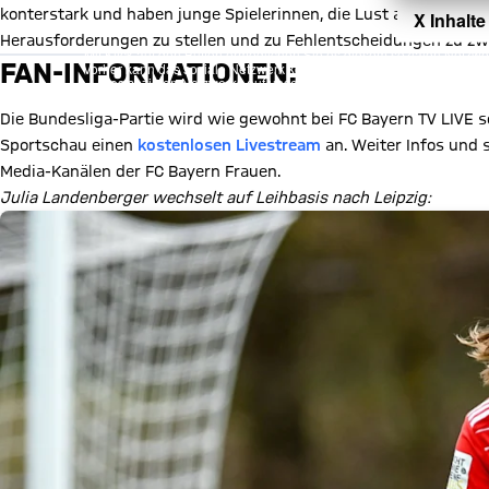
konterstark und haben junge Spielerinnen, die Lust auf Fußball ha
X Inhalte
Herausforderungen zu stellen und zu Fehlentscheidungen zu zw
Mit Klick auf den Button ermöglichen Sie es diesem sozialen Netzwerk
FAN-INFORMATIONEN:
Vorher kann das soziale Netzwerk keine Daten über Sie erheben, um I
des sozialen Netzwerks auf unserer Website gespeichert und Sie 
Details:
Datens
Die Bundesliga-Partie wird wie gewohnt bei FC Bayern TV LIVE 
Sportschau einen
kostenlosen Livestream
an. Weiter Infos und 
Media-Kanälen der FC Bayern Frauen.
Julia Landenberger wechselt auf Leihbasis nach Leipzig: