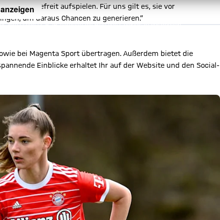
ben und befreit aufspielen. Für uns gilt es, sie vor
 anzeigen
ingen, um daraus Chancen zu generieren.“
, Ihre Daten (z. B. IP-Adresse) mit Hilfe von Cookies zu verarbeiten.
hnen die Inhalte anzuzeigen. Diese Einstellung wird für alle Inhalte
können dies jederzeit in der
Cookie-Einwilligungslösung
ändern.
chutzerklärung
sowie bei Magenta Sport übertragen. Außerdem bietet die
spannende Einblicke erhaltet Ihr auf der Website und den Social-