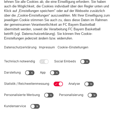
:
FCU
PARTNER
fcbayern.com
Basketball
Allianz Arena
Media Center
Jobs