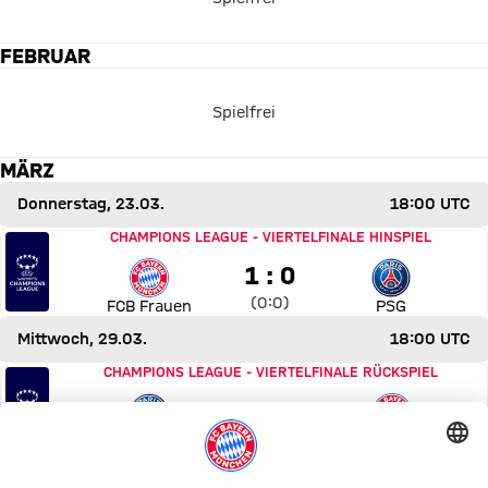
FEBRUAR
Spielfrei
MÄRZ
Donnerstag, 23.03.
18:00 UTC
Spiel FC Bayern Frauen gegen Paris Saint-Germain
CHAMPIONS LEAGUE
-
VIERTELFINALE HINSPIEL
1 zu 0
1 : 0
Zwischenergebnis:
0 zu 0 nach Erste Halbzeit
(
0:0
)
FCB Frauen
PSG
Mittwoch, 29.03.
18:00 UTC
Spiel Paris Saint-Germain gegen FC Bayern Frauen
CHAMPIONS LEAGUE
-
VIERTELFINALE RÜCKSPIEL
4 zu 0
4 : 0
Zwischenergebnis:
3 zu 0 nach Erste Halbzeit
(
3:0
)
PSG
FCB Frauen
APRIL