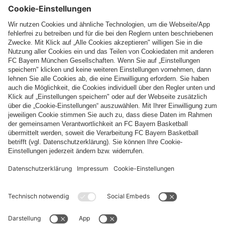
Spielfrei
MAI
Spielfrei
JUNI
Spielfrei
PARTNER