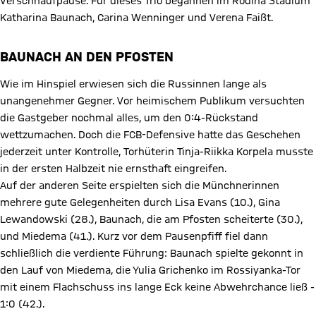
Verschnaufpause. Für dieses Trio begannen im Rodina Stadium
Katharina Baunach, Carina Wenninger und Verena Faißt.
BAUNACH AN DEN PFOSTEN
Wie im Hinspiel erwiesen sich die Russinnen lange als
unangenehmer Gegner. Vor heimischem Publikum versuchten
die Gastgeber nochmal alles, um den 0:4-Rückstand
wettzumachen. Doch die FCB-Defensive hatte das Geschehen
jederzeit unter Kontrolle, Torhüterin Tinja-Riikka Korpela musste
in der ersten Halbzeit nie ernsthaft eingreifen.
Auf der anderen Seite erspielten sich die Münchnerinnen
mehrere gute Gelegenheiten durch Lisa Evans (10.), Gina
Lewandowski (28.), Baunach, die am Pfosten scheiterte (30.),
und Miedema (41.). Kurz vor dem Pausenpfiff fiel dann
schließlich die verdiente Führung: Baunach spielte gekonnt in
den Lauf von Miedema, die Yulia Grichenko im Rossiyanka-Tor
mit einem Flachschuss ins lange Eck keine Abwehrchance ließ -
1:0 (42.).