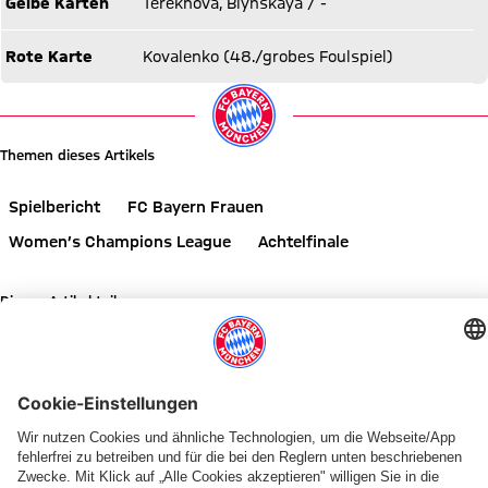
Gelbe Karten
Terekhova, Blynskaya / -
Rote Karte
Kovalenko (48./grobes Foulspiel)
Themen dieses Artikels
Spielbericht
FC Bayern Frauen
Women’s Champions League
Achtelfinale
Diesen Artikel teilen
WEITERE NEWS
VIDEO
VIDEO
GALLERIE
CL-REAKTIONEN
WOMEN'S CHAMPIONS LEAGUE
„SPANNENDE REISE“
FCB-FRAUEN IM SCHNEE
INTERVIEW
WOMEN'S CHAMPIONS LEAGUE
4:0 GEGEN ROSSIYANKA
Wörle:
Die
FCB-
Eindrücke
Frauen-
FCB-
FCB-