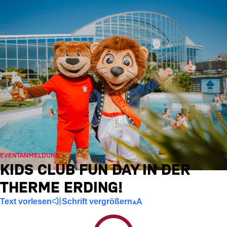
EVENTANMELDUNG
KIDS CLUB FUN DAY IN DER
THERME ERDING!
Text vorlesen
Schrift vergrößern