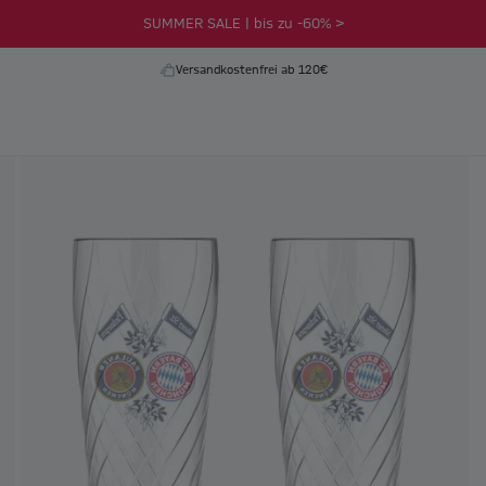
SUMMER SALE | bis zu -60% >
Versandkostenfrei ab 120€