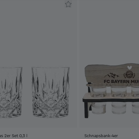
as 2er Set 0,3 l
Schnapsbank-4er