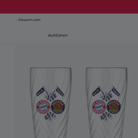
fcbayern.com
Auktionen