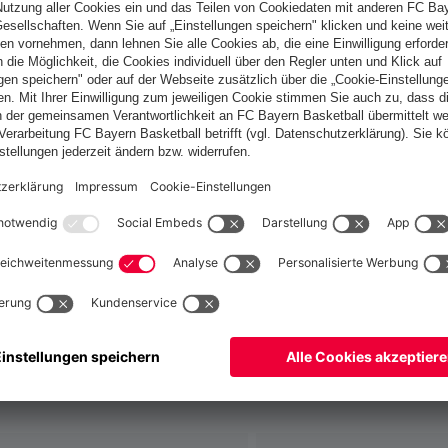
Österreich
Möchtest du im Store
bleiben?
Österreich
Ja,
, um dorthin zu liefern!
Weltweit
Nein,
, um dorthin zu liefern!
fallen