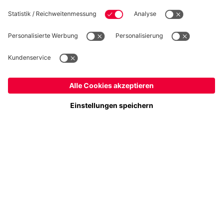
Folge uns
Österreich
Möchtest du im Store
bleiben?
Zahlung & Lieferung
Österreich
Ja,
, um dorthin zu liefern!
Weltweit
Nein,
, um dorthin zu liefern!
FC Bayern Store App
WIDERRUF