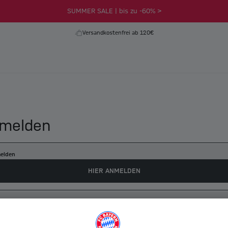
SUMMER SALE | bis zu -60% >
Versandkostenfrei ab 120€
melden
elden
HIER ANMELDEN
es myFCBAYERN Konto erstellen