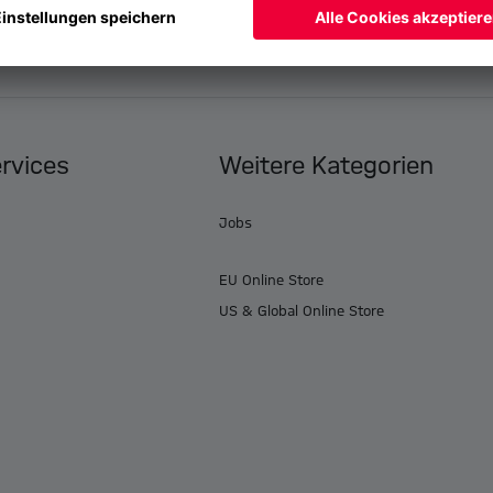
ervices
Weitere Kategorien
Jobs
EU Online Store
US & Global Online Store