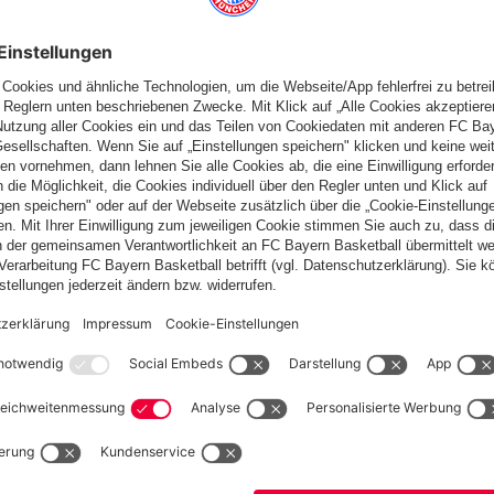
Österreich
Möchtest du im Store
bleiben?
Österreich
Ja,
, um dorthin zu liefern!
Weltweit
Nein,
, um dorthin zu liefern!