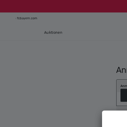
fcbayern.com
Auktionen
An
Anm
Neu