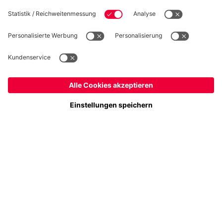
Folge uns
Österreich
Möchtest du im Store
bleiben?
Zahlung & Lieferung
Österreich
Ja,
, um dorthin zu liefern!
Weltweit
Nein,
, um dorthin zu liefern!
FC Bayern Store App
WIDERRUF