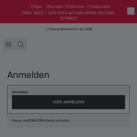
2
Tage
7
Stunden
57
Minuten
27
Sekunden
FINAL SALE | -10% Extra auf Sale Artikel mit Code:
EXTRA10
Versandkostenfrei ab 120€
Anmelden
Anmelden
HIER ANMELDEN
Neues myFCBAYERN Konto erstellen