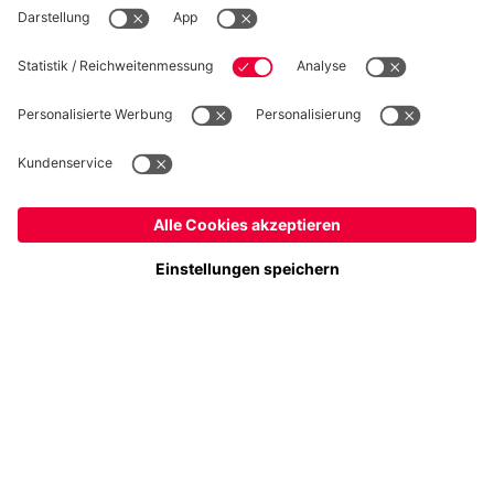
Folge uns
Österreich
Möchtest du im Store
bleiben?
Zahlung & Lieferung
Österreich
Ja,
, um dorthin zu liefern!
Weltweit
Nein,
, um dorthin zu liefern!
FC Bayern Store App