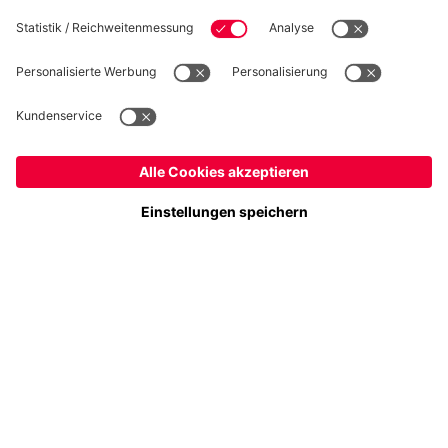
Folge uns
Österreich
Möchtest du im Store
bleiben?
Zahlung & Lieferung
Österreich
Ja,
, um dorthin zu liefern!
Weltweit
Nein,
, um dorthin zu liefern!
FC Bayern Store App
WIDERRUF