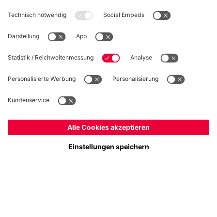
WIDERRUF
Datenschutz
Cookie Details
Schweiz
Möchtest du im Store
bleiben?
Preise inkl. Steuern und Abgaben
Schweiz
Ja,
, um dorthin zu liefern!
© FC Bayern München AG
Weltweit
FC Bayern München AG, Säbener Str. 51-57, 81547 München
Nein,
, um dorthin zu liefern!
IN DEN WARENKORB