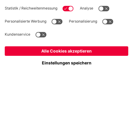
Folge uns
Schweiz
Möchtest du im Store
bleiben?
Zahlung & Lieferung
Schweiz
Ja,
, um dorthin zu liefern!
Weltweit
Nein,
, um dorthin zu liefern!
FC Bayern Store App
WIDERRUF