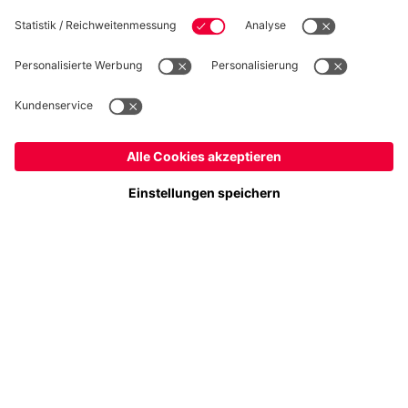
Folge uns
Schweiz
Möchtest du im Store
bleiben?
Zahlung & Lieferung
Schweiz
Ja,
, um dorthin zu liefern!
Weltweit
Nein,
, um dorthin zu liefern!
FC Bayern Store App
WIDERRUF