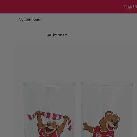
3
Tage
15
fcbayern.com
Auktionen