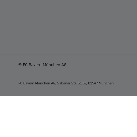
© FC Bayern München AG
FC Bayern München AG, Säbener Str. 51-57, 81547 München