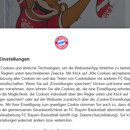
Deutschland
Möchtest du im Store
bleiben?
Deutschland
Ja,
, um dorthin zu liefern!