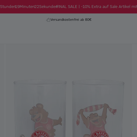
Stunden
19
Minuten
22
Sekunden
FINAL SALE | -10% Extra auf Sale Artikel mi
Versandkostenfrei ab 80€