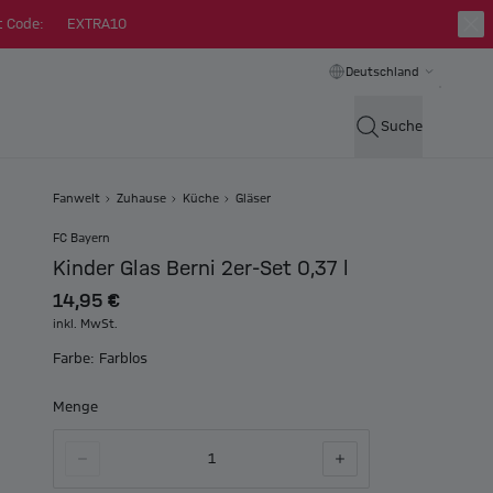
t Code:
EXTRA10
Deutschland
Suche
Fanwelt
Zuhause
Küche
Gläser
FC Bayern
Kinder Glas Berni 2er-Set 0,37 l
14,95 €
inkl. MwSt.
Farbe: Farblos
Menge
1