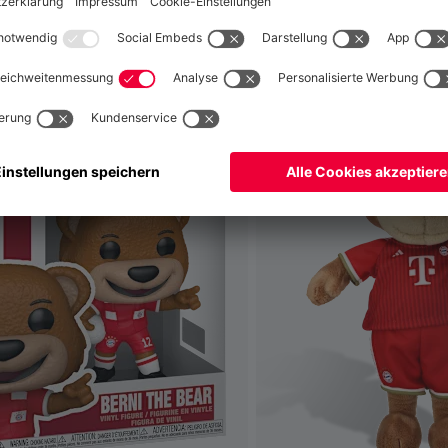
fallen
Global
Nein,
, um dorthin zu liefern!