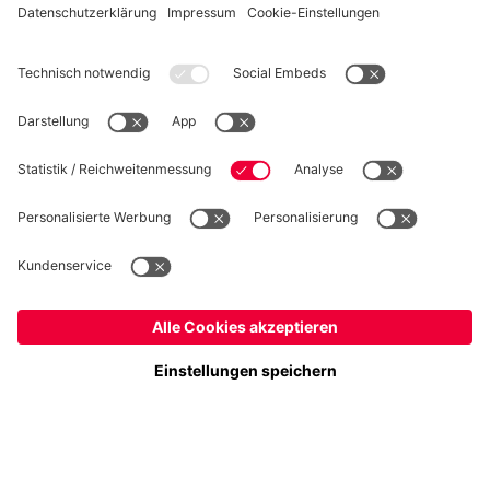
WIDERRUF
Datenschutz
Cookie Details
Deutschland
Möchtest du im Store
bleiben?
Preise inklusive MwSt. und zzgl. Versandkosten
Deutschland
Ja,
, um dorthin zu liefern!
© FC Bayern München AG
Global
FC Bayern München AG, Säbener Str. 51-57, 81547 München
Nein,
, um dorthin zu liefern!
IN DEN WARENKORB