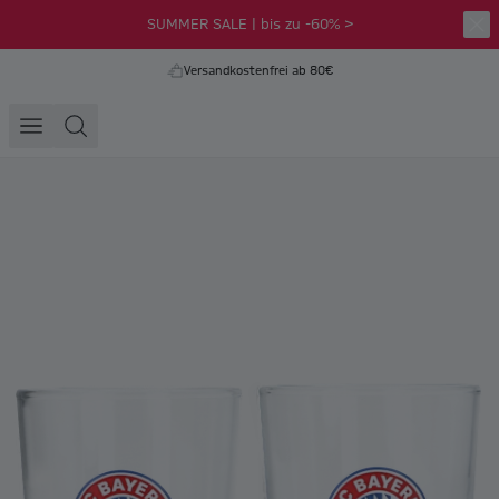
SUMMER SALE | bis zu -60% >
Versandkostenfrei ab 80€