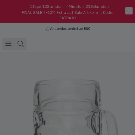
2
Tage
12
Stunden
4
Minuten
21
Sekunden
FINAL SALE | -10% Extra auf Sale Artikel mit Code:
EXTRA10
Versandkostenfrei ab 80€