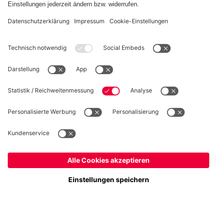
WIDERRUF
Datenschutz
Cookie Details
Deutschland
Möchtest du im Store
bleiben?
Preise inklusive MwSt. und zzgl. Versandkosten
Deutschland
Ja,
, um dorthin zu liefern!
© FC Bayern München AG
Global
FC Bayern München AG, Säbener Str. 51-57, 81547 München
Nein,
, um dorthin zu liefern!