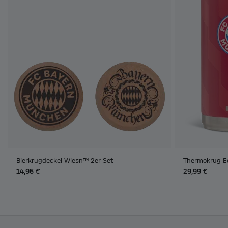
Bierkrugdeckel Wiesn™ 2er Set
Thermokrug Ed
14,95 €
29,99 €