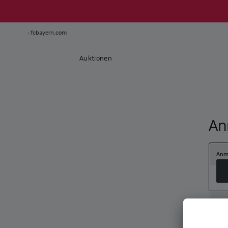
fcbayern.com
Auktionen
An
Anm
Neu