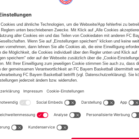
Deutschland
Möchtest du im Store
bleiben?
Deutschland
Ja,
, um dorthin zu liefern!
Global
Nein,
, um dorthin zu liefern!