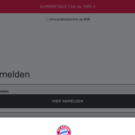
SUMMER SALE | bis zu -60% >
Versandkostenfrei ab 80€
melden
elden
HIER ANMELDEN
es myFCBAYERN Konto erstellen