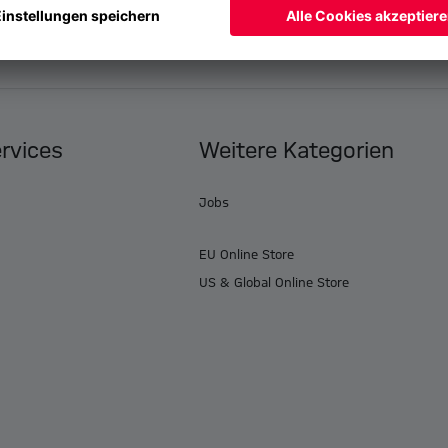
ervices
Weitere Kategorien
Jobs
EU Online Store
US & Global Online Store