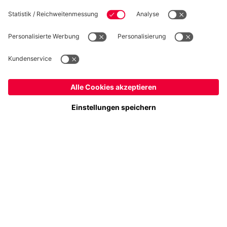
Folge uns
Deutschland
Möchtest du im Store
bleiben?
Zahlung & Lieferung
Deutschland
Ja,
, um dorthin zu liefern!
Global
Nein,
, um dorthin zu liefern!
FC Bayern Store App
WIDERRUF