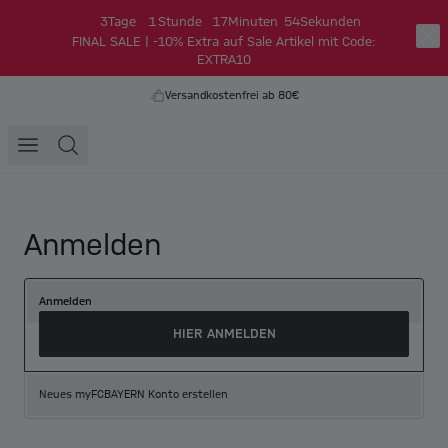
3
Tage
1
Stunde
17
Minuten
54
Sekunden
FINAL SALE | -10% Extra auf Sale Artikel mit Code:
EXTRA10
Versandkostenfrei ab 80€
Anmelden
Anmelden
HIER ANMELDEN
Neues myFCBAYERN Konto erstellen