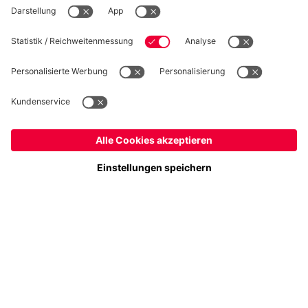
Folge uns
Deutschland
Möchtest du im Store
bleiben?
Zahlung & Lieferung
Deutschland
Ja,
, um dorthin zu liefern!
Global
Nein,
, um dorthin zu liefern!
FC Bayern Store App