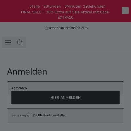
3
Tage
2
Stunden
3
Minuten
18
Sekunden
FINAL SALE | -10% Extra auf Sale Artikel mit Code:
EXTRA10
Versandkostenfrei ab 80€
Anmelden
Anmelden
HIER ANMELDEN
Neues myFCBAYERN Konto erstellen