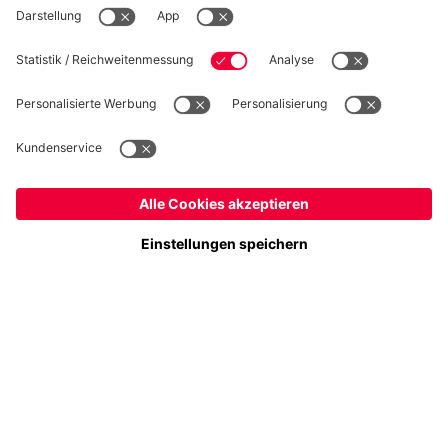
Folge uns
Deutschland
Möchtest du im Store
bleiben?
Zahlung & Lieferung
Deutschland
Ja,
, um dorthin zu liefern!
Global
Nein,
, um dorthin zu liefern!
FC Bayern Store App