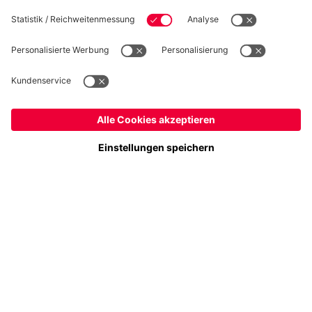
Folge uns
Deutschland
Möchtest du im Store
bleiben?
Zahlung & Lieferung
Deutschland
Ja,
, um dorthin zu liefern!
Global
Nein,
, um dorthin zu liefern!
FC Bayern Store App
WIDERRUF