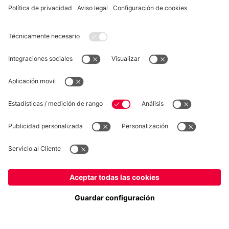
DESISTIMIENTO
Privacidad
Configuración de las cookies
España
¿Quieres quedarte en la tienda
?
*Los precios incluyen el IVA y los gastos de envío
España
para entregar allí!
© FC Bayern München AG
Global
FC Bayern München AG, Säbener Str. 51-57, 81547 München
para entregar allí!