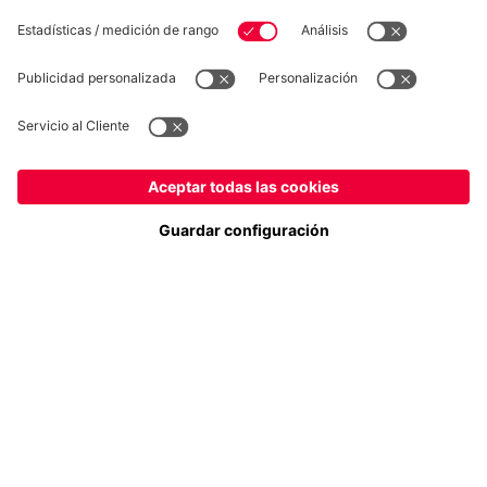
Síguenos
España
¿Quieres quedarte en la tienda
?
Pago y entrega
España
para entregar allí!
Global
para entregar allí!
FC Bayern Store App
DESISTIMIENTO