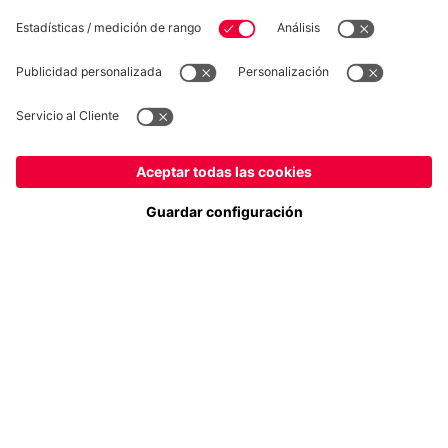
Síguenos
España
¿Quieres quedarte en la tienda
?
Pago y entrega
España
para entregar allí!
Global
para entregar allí!
FC Bayern Store App
DESISTIMIENTO