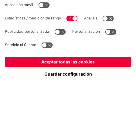
Síguenos
España
¿Quieres quedarte en la tienda
?
Pago y entrega
España
para entregar allí!
Global
para entregar allí!
FC Bayern Store App