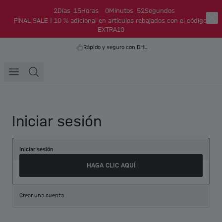
2
Días
15
Horas
0
Minutos
52
Segundos
FINAL SALE | 10 % adicional en artículos rebajados con el código:
EXTRA10
Rápido y seguro con DHL
Iniciar sesión
Iniciar sesión
HAGA CLIC AQUÍ
Crear una cuenta