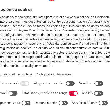
España
¿Quieres quedarte en la tienda
?
España
para entregar allí!
Global
para entregar allí!