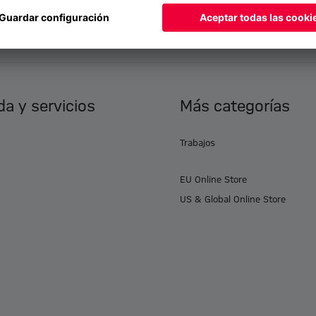
a y servicios
Más categorías
Trabajos
EU Online Store
US & Global Online Store