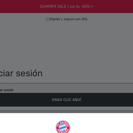
SUMMER SALE | up to -60% >
Rápido y seguro con DHL
iciar sesión
iar sesión
HAGA CLIC AQUÍ
r una cuenta