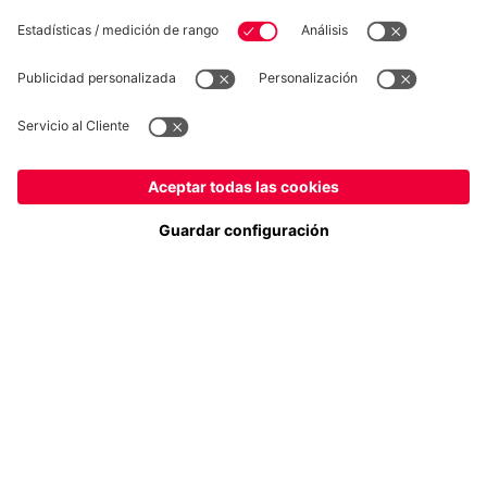
Síguenos
España
¿Quieres quedarte en la tienda
?
Pago y entrega
España
para entregar allí!
Global
para entregar allí!
FC Bayern Store App
DESISTIMIENTO