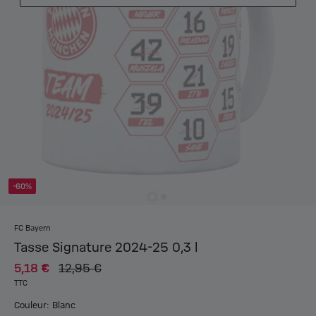
-60%
FC Bayern
Tasse Signature 2024-25 0,3 l
5,18 €
12,95 €
TTC
Couleur: Blanc