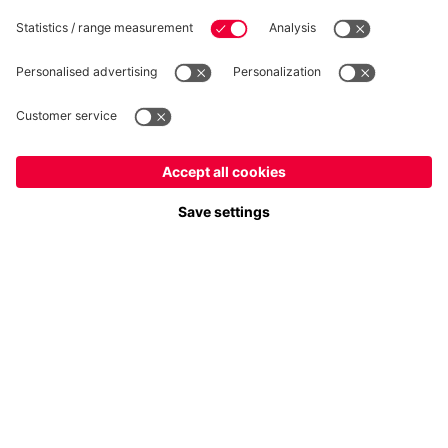
Suis-nous
France
Voulez-vous rester dans la boutique
?
Paiement et livraison
France
pour y livrer!
Mondial
pour y livrer!
FC Bayern Store App
RÉTRACTATION