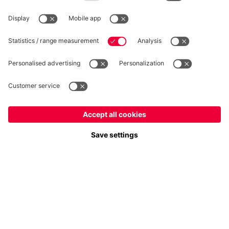
Plus de catégories
Suis-nous
France
Voulez-vous rester dans la boutique
?
Paiement et livraison
France
pour y livrer!
Mondial
pour y livrer!
FC Bayern Store App