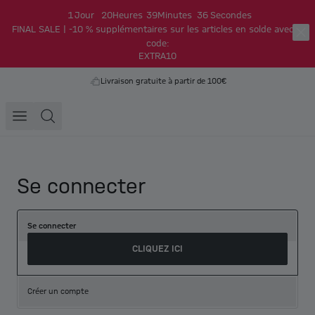
1
Jour
20
Heures
39
Minutes
36
Secondes
FINAL SALE | -10 % supplémentaires sur les articles en solde avec le
code:
EXTRA10
Livraison gratuite à partir de 100€
Se connecter
Se connecter
CLIQUEZ ICI
Créer un compte