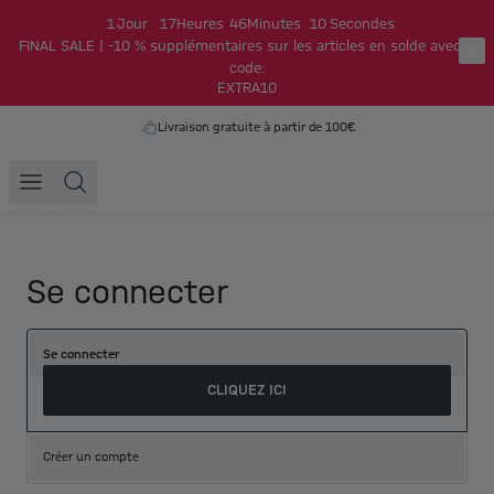
1
Jour
17
Heures
46
Minutes
10
Secondes
FINAL SALE | -10 % supplémentaires sur les articles en solde avec le
code:
EXTRA10
Livraison gratuite à partir de 100€
Se connecter
Se connecter
CLIQUEZ ICI
Créer un compte