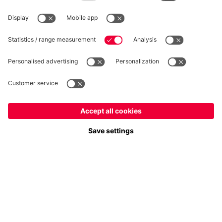
Plus de catégories
Suis-nous
France
Voulez-vous rester dans la boutique
?
Paiement et livraison
France
pour y livrer!
Mondial
pour y livrer!
FC Bayern Store App