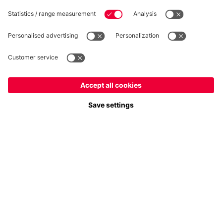
Suis-nous
France
Voulez-vous rester dans la boutique
?
Paiement et livraison
France
pour y livrer!
Mondial
pour y livrer!
FC Bayern Store App
RÉTRACTATION