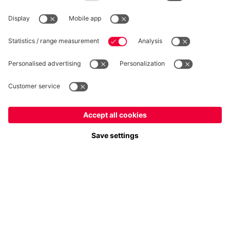
Plus de catégories
Suis-nous
France
Voulez-vous rester dans la boutique
?
Paiement et livraison
France
pour y livrer!
Mondial
pour y livrer!
FC Bayern Store App