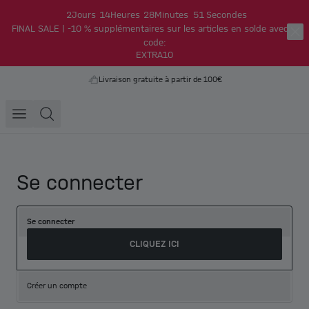
2
Jours
14
Heures
28
Minutes
51
Secondes
FINAL SALE | -10 % supplémentaires sur les articles en solde avec le
code:
EXTRA10
Livraison gratuite à partir de 100€
Se connecter
Se connecter
CLIQUEZ ICI
Créer un compte