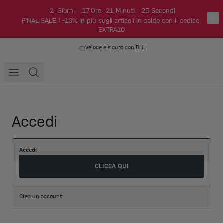
2
Giorni
17
Ore
21
Minuti
25
Secondi
FINAL SALE | -10% in più sugli articoli in saldo con il codice:
EXTRA10
Veloce e sicuro con DHL
Accedi
Accedi
CLICCA QUI
Crea un account