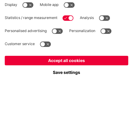
Seguici
Italiano
Vuoi rimanere nel negozio
?
Pagamento e consegna
Italiano
per consegnare lì!
Globale
per consegnare lì!
FC Bayern Store App