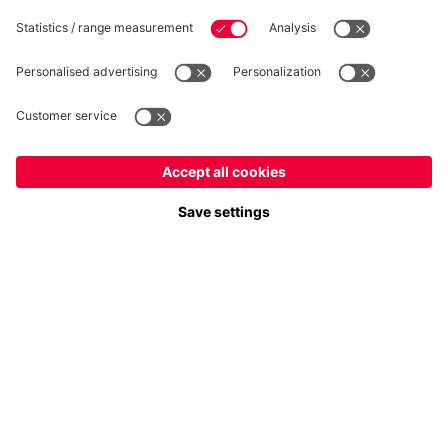
Seguici
Italiano
Vuoi rimanere nel negozio
?
Pagamento e consegna
Italiano
per consegnare lì!
Globale
per consegnare lì!
FC Bayern Store App
RECESSO