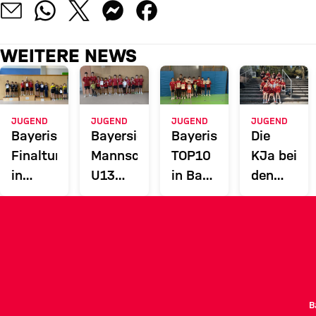
WEITERE NEWS
JUGEND
JUGEND
JUGEND
JUGEND
Bayerische
Bayersiche
Bayerisches
Die
Finalturniere
Mannschaftsmeisterschaft
TOP10
KJa bei
in
U13
in Bad
den
Erbendorf
und
Königshofen
25.Raffei
FinalFour
Youth
der
Champion
Verbandsligen
2026
Linz
B