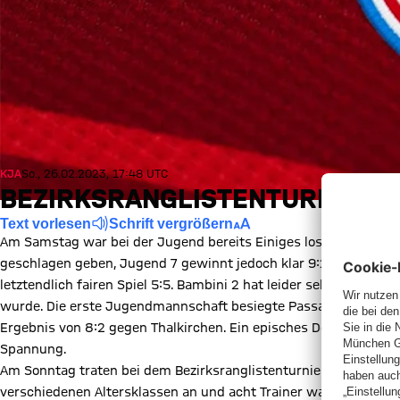
KJA
So., 26.02.2023, 17:48 UTC
BEZIRKSRANGLISTENTURNIER A
Text vorlesen
Schrift vergrößern
Am Samstag war bei der Jugend bereits Einiges los. Jugend 2 m
geschlagen geben, Jugend 7 gewinnt jedoch klar 9:1 gegen Otto
letztendlich fairen Spiel 5:5. Bambini 2 hat leider sehr knapp 
wurde. Die erste Jugendmannschaft besiegte Passau 9:1 mit ein
Ergebnis von 8:2 gegen Thalkirchen. Ein episches Doppel von fa
Spannung.
Am Sonntag traten bei dem Bezirksranglistenturnier in Schwabh
verschiedenen Altersklassen an und acht Trainer waren zum Co