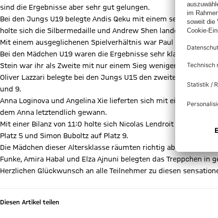
sind die Ergebnisse aber sehr gut gelungen.
Bei den Jungs U19 belegte Andis Qeku mit einem sensationellen 
holte sich die Silbermedaille und Andrew Shen landete auf dem fü
Mit einem ausgeglichenen Spielverhältnis war Paul Krüger auf de
Bei den Mädchen U19 waren die Ergebnisse sehr klar. Dea Salihu v
Stein war ihr als Zweite mit nur einem Sieg weniger dicht auf d
Oliver Lazzari belegte bei den Jungs U15 den zweiten Platz, mit
und 9.
Anna Loginova und Angelina Xie lieferten sich mit einem identis
dem Anna letztendlich gewann.
Mit einer Bilanz von 11:0 holte sich Nicolas Lendroit bei den J
Platz 5 und Simon Buboltz auf Platz 9.
Die Mädchen dieser Altersklasse räumten richtig ab: die Plätze e
Funke, Amira Habal und Elza Ajnuni belegten das Treppchen in g
Herzlichen Glückwunsch an alle Teilnehmer zu diesen sensation
Diesen Artikel teilen