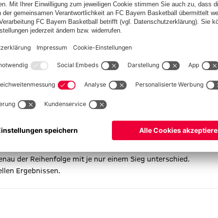
Spieleverhältnis von 10:0 den ersten Platz, Ferdauss Amidi
nften Platz, dicht gefolgt von Ludwig Kreitmaier auf Platz 7.
r Neun platziert.
erlor kein einziges Spiel und verdiente sich somit Gold, Chiara
en Fersen.
 einigem Abstand folgten Linyi Zhao und Yuxuan Xiao auf Platz 7
chen Spielverhältnis einen harten Kampf um Gold und Silber, bei
ungen U13 ungeschlagen den ersten Platz, Bohan Xiao landete auf
in bis vier gingen alle an den FC Bayern. Amelie Weing, Annabell
enau der Reihenfolge mit je nur einem Sieg unterschied.
ellen Ergebnissen.