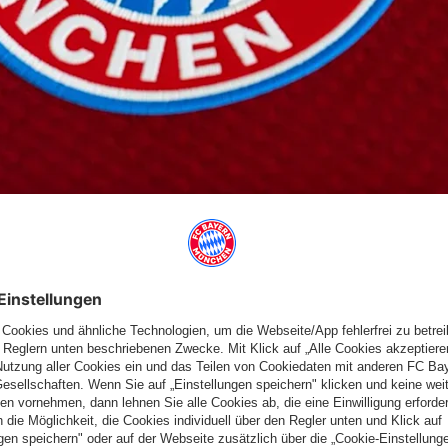
M 02.05.2023
uss sich leider gegen den deutlich überlegenen TSV Gräfelfing
brunn. Jugend 3 spielte in einem extrem engen aber
4:6 gegen den TTC München verloren, obwohl stark gekämpft
em sehr souveränen Spiel, auch Jugend 4 lieferte ein klares
st 45 Minuten Spieldauer sorgten hier trotzdem noch für
ausen 23 Spielerinnen und Spieler der KjA in den sechs
achen dabei. Nach einem langen und anstrengenden Turniertag