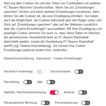
JUGEND
Bayerisches TOP10 in Bad Königshofen
Weitere Inhalte anzeigen